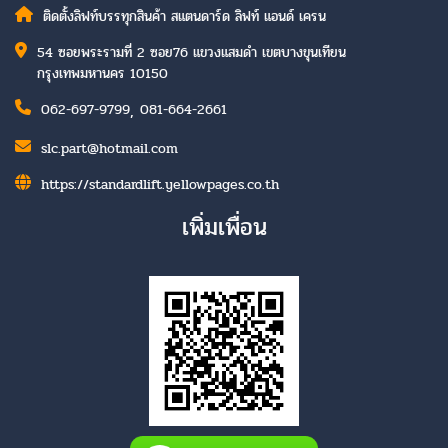
ติดตั้งลิฟท์บรรทุกสินค้า สแตนดาร์ด ลิฟท์ แอนด์ เครน
54 ซอยพระรามที่ 2 ซอย76 แขวงแสมดำ เขตบางขุนเทียน
กรุงเทพมหานคร 10150
,
062-697-9799
081-664-2661
slc.part@hotmail.com
https://standardlift.yellowpages.co.th
เพิ่มเพื่อน