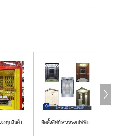
์บรรทุกสินค้า
ติดตั้งลิฟท์ระบบรอกไฟฟ้า
ลิฟท์บรรทุกกึ่