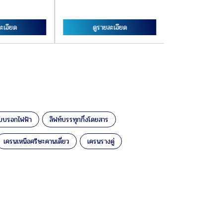
ะเอียด
ดูรายละเอียด
ดูรายละ
ระบบรอกไฟฟ้า
ลิฟท์บรรทุกกึ่งโดยสาร
เครนเหนือศรีษะคานเดี่ยว
เครนรางคู่